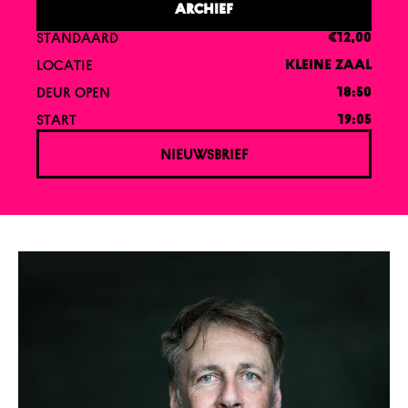
ARCHIEF
STANDAARD
€12,00
LOCATIE
KLEINE ZAAL
DEUR OPEN
18:50
START
19:05
NIEUWSBRIEF