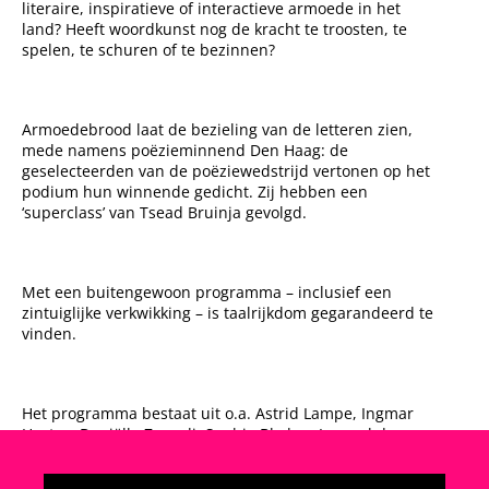
literaire, inspiratieve of interactieve armoede in het
land? Heeft woordkunst nog de kracht te troosten, te
spelen, te schuren of te bezinnen?
Armoedebrood laat de bezieling van de letteren zien,
mede namens poëzieminnend Den Haag: de
geselecteerden van de poëziewedstrijd vertonen op het
podium hun winnende gedicht. Zij hebben een
‘superclass’ van Tsead Bruinja gevolgd.
Met een buitengewoon programma – inclusief een
zintuiglijke verkwikking – is taalrijkdom gegarandeerd te
vinden.
Het programma bestaat uit o.a. Astrid Lampe, Ingmar
Heytze, Daniëlle Zawadi, Sophia Blyden, Lemuel de
Graav,
Florence Tonk
en Daan Doesborgh.