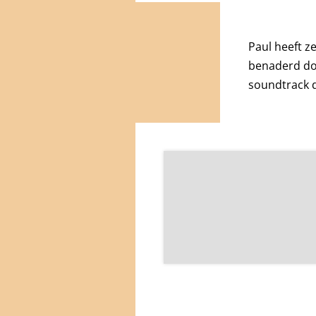
Paul heeft z
benaderd do
soundtrack d