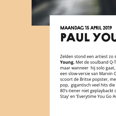
maandag 15 april 2019
PAUL YO
Zelden stond een artiest zo 
Young.
Met de soulband Q-Ti
maar wanneer hij solo gaat,
een slow-versie van Marvin G
scoort de Britse popster, m
pop, gigantisch veel hits die
80’s-tiener niet geplayback
Stay’ en ‘Everytime You Go A