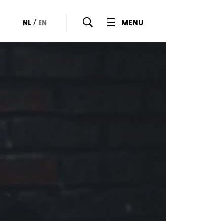
/
menu
nl
en