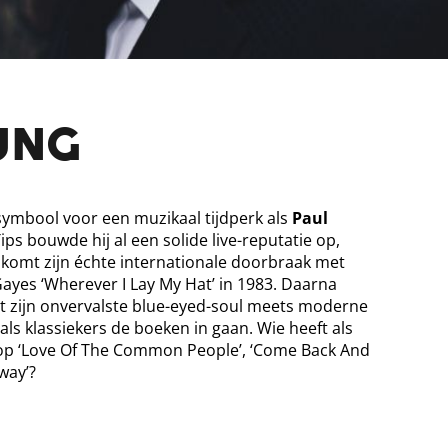
UNG
symbool voor een muzikaal tijdperk als
Paul
ps bouwde hij al een solide live-reputatie op,
 komt zijn échte internationale doorbraak met
ayes ‘Wherever I Lay My Hat’ in 1983. Daarna
et zijn onvervalste blue-eyed-soul meets moderne
 als klassiekers de boeken in gaan. Wie heeft als
t op ‘Love Of The Common People’, ‘Come Back And
way’?