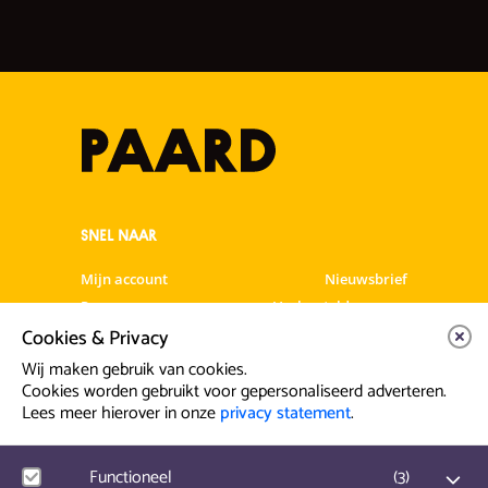
SNEL NAAR
Mijn account
Nieuwsbrief
Programma
Veelgestelde vragen
Cookies & Privacy
Partners & Sponsoren
Verhuur
Artiesten info
Vacatures
Wij maken gebruik van cookies.
Cookies worden gebruikt voor gepersonaliseerd adverteren.
Lees meer hierover in onze
privacy statement
.
Contact & Route
Prinsegracht 12
Functioneel
(
3
)