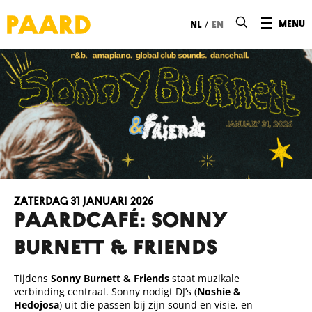
Ga naar hoofdinhoud
/
menu
nl
en
zaterdag 31 januari 2026
Paardcafé: Sonny
Burnett & Friends
Tijdens
Sonny
Burnett & Friends
staat muzikale
verbinding centraal.
Sonny
nodigt DJ’s (
Noshie &
Hedojosa
) uit die passen bij zijn sound en visie, en