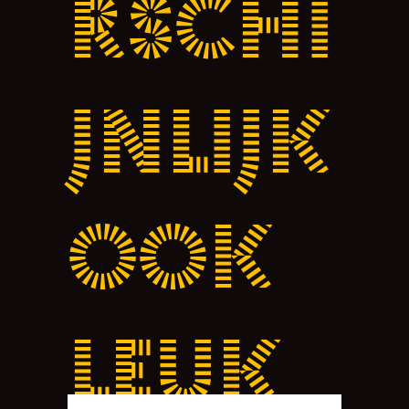
rschi
jnlijk
ook
leuk