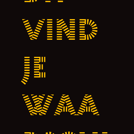
vind
je
waa