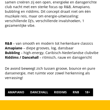
samen creëren zij een open, energieke en dansgerichte
club nacht met een sterke focus op R&B, Amapiano,
bubbling en riddims. Dit concept draait niet om één
muzikale reis, maar om energie-uitwisseling:
verschillende DJ’s, verschillende invalshoeken, 1
gezamenlijke vibe.
R&B
– van smooth en modern tot herkenbare classics
Amapiano
– diepe grooves, log, dansbaar
Bubbling
– high-energy, Caribisch-Nederlandse clubvibe
Riddims / Dancehall
– ritmisch, rauw en dansgericht
De avond beweegt zich tussen groove, bounce en pure
dansenergie, met ruimte voor zowel herkenning als
verrassing!
AMAPIANO
DANCEHALL
RIDDIMS
RNB
18+