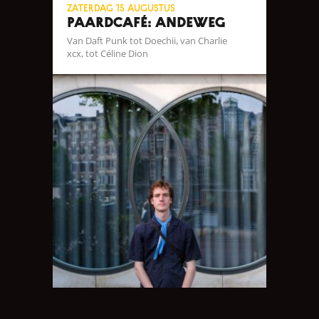
zaterdag 15 augustus
Paardcafé: Andeweg
Van Daft Punk tot Doechii, van Charlie
xcx, tot Céline Dion