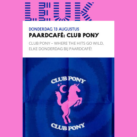
leuk
donderdag 13 augustus
Paardcafé: CLUB PONY
CLUB PONY – WHERE THE HITS GO WILD,
ELKE DONDERDAG BIJ PAARDCAFÉ!