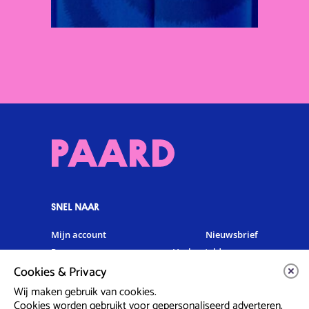
SNEL NAAR
Mijn account
Nieuwsbrief
Programma
Veelgestelde vragen
Cookies & Privacy
Partners & Sponsoren
Verhuur
Artiesten info
Vacatures
Wij maken gebruik van cookies.
Cookies worden gebruikt voor gepersonaliseerd adverteren.