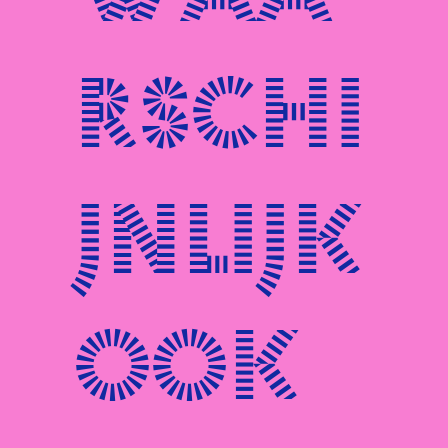
rschi
jnlijk
ook