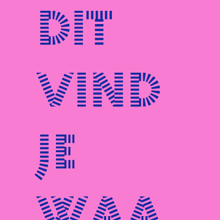
Dit
vind
je
waa