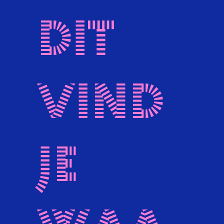
Dit
vind
je