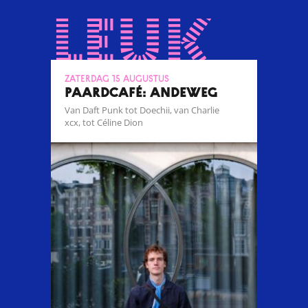
leuk
zaterdag 15 augustus
Paardcafé: Andeweg
Van Daft Punk tot Doechii, van Charlie
xcx, tot Céline Dion