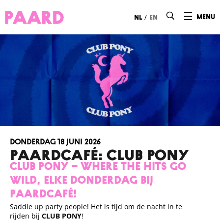
Ga naar hoofdinhoud
/
menu
nl
en
donderdag 18 juni 2026
Paardcafé: CLUB PONY
CLUB PONY – WHERE THE HITS GO
WILD, ELKE DONDERDAG BIJ
PAARDCAFÉ!
Saddle up party people! Het is tijd om de nacht in te
rijden bij
CLUB PONY
!