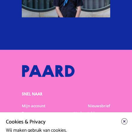
SNEL NAAR
Mijn account
Nieuwsbrief
Programma
Veelgestelde vragen
Cookies & Privacy
Partners & Sponsoren
Verhuur
Artiesten info
Vacatures
Wij maken gebruik van cookies.