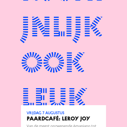
jnlijk
ook
leuk
vrijdag 7 augustus
Paardcafé: Leroy Joy
Van de meest opzwepende Amapiano tot