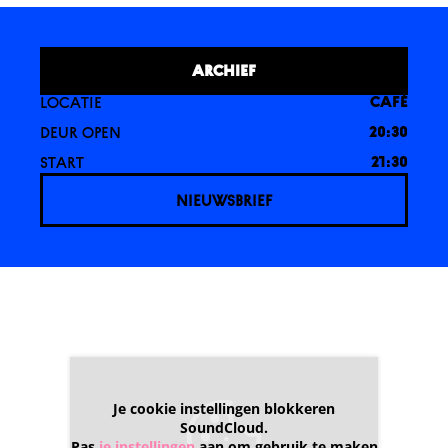
ARCHIEF
LOCATIE
CAFÉ
DEUR OPEN
20:30
START
21:30
NIEUWSBRIEF
Je cookie instellingen blokkeren
SoundCloud.
Pas
je instellingen
aan om gebruik te maken