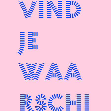
vind
je
waa
rschi