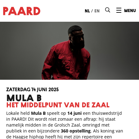
Ga naar hoofdinhoud
/
menu
nl
en
zaterdag 14 juni 2025
MULA B
Het middelpunt van de zaal
Lokale held
Mula B
speelt op
14 juni
een thuiswedstrijd
in PAARD! Dit wordt niet zomaar een aftrap: hij staat
namelijk midden in de Grolsch Zaal, omringd met
publiek in een bijzondere
360 opstelling
. Als koning van
de Haagse hiphop heeft hij met zijn repertoire een