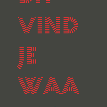
vind
je
waa