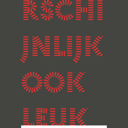
rschi
jnlijk
ook
leuk