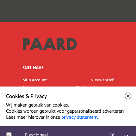
SNEL NAAR
Mijn account
Nieuwsbrief
Programma
Veelgestelde vragen
Cookies & Privacy
Partners & Sponsoren
Verhuur
Artiesten info
Vacatures
Wij maken gebruik van cookies.
Cookies worden gebruikt voor gepersonaliseerd adverteren.
Lees meer hierover in onze
privacy statement
.
Contact & Route
Prinsegracht 12
Functioneel
(
3
)