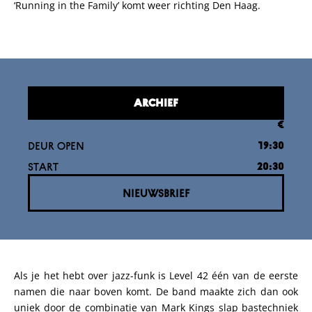
‘Running in the Family’ komt weer richting Den Haag.
ARCHIEF
€
DEUR OPEN
19:30
START
20:30
NIEUWSBRIEF
Als je het hebt over jazz-funk is Level 42 één van de eerste
namen die naar boven komt. De band maakte zich dan ook
uniek door de combinatie van Mark Kings slap bastechniek