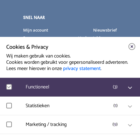
SNEL NAAR
Mijn account
Nieuwsbrief
Programma
Veelgestelde vragen
Cookies & Privacy
Partners & Sponsoren
Verhuur
Artiesten info
Vacatures
Wij maken gebruik van cookies.
Cookies worden gebruikt voor gepersonaliseerd adverteren.
Lees meer hierover in onze
privacy statement
.
Contact & Route
Prinsegracht 12
Functioneel
(
3
)
2512 GA Den Haag
Google Analytics
Statistieken
(
1
)
info@paard.nl
Bezoekersstatistieken, websitebezoek en gebruik wordt
070 750 34 34
gemeten en gebruikersgegevens worden anoniem
verzameld.
Hotjar
Marketing / tracking
(
9
)
Gebruikersgegevens en gedrag worden opgeslagen voor
optimalisatie van de website.