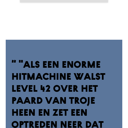
“ "Als een enorme
hitmachine walst
Level 42 over het
Paard van Troje
heen en zet een
optreden neer dat