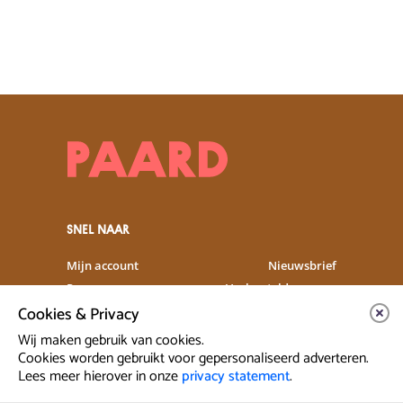
SNEL NAAR
Mijn account
Nieuwsbrief
Programma
Veelgestelde vragen
Cookies & Privacy
Partners & Sponsoren
Verhuur
Artiesten info
Vacatures
Wij maken gebruik van cookies.
Cookies worden gebruikt voor gepersonaliseerd adverteren.
Lees meer hierover in onze
privacy statement
.
Contact & Route