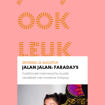
ook
leuk
zaterdag 22 augustus
JALAN JALAN: FARADAYS
Traditionele Indonesische muziek
verwikkelt met moderne indopop