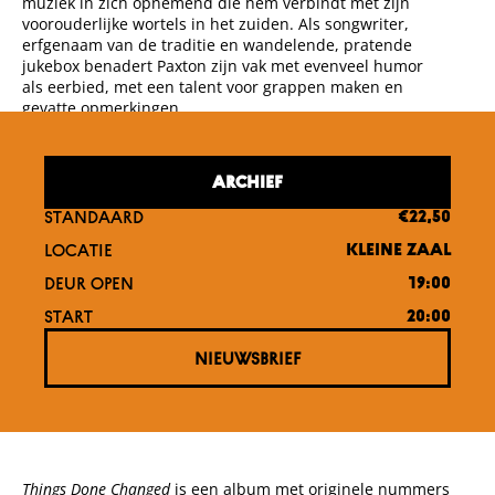
muziek in zich opnemend die hem verbindt met zijn
voorouderlijke wortels in het zuiden. Als songwriter,
erfgenaam van de traditie en wandelende, pratende
jukebox benadert Paxton zijn vak met evenveel humor
als eerbied, met een talent voor grappen maken en
gevatte opmerkingen.
ARCHIEF
STANDAARD
€22,50
LOCATIE
KLEINE ZAAL
DEUR OPEN
19:00
START
20:00
NIEUWSBRIEF
Things Done Changed
is een album met originele nummers