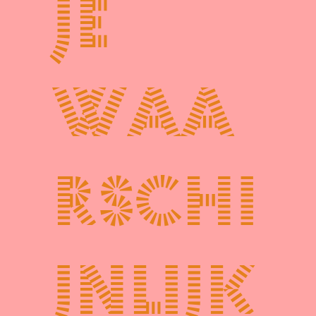
je
waa
rschi
jnlijk