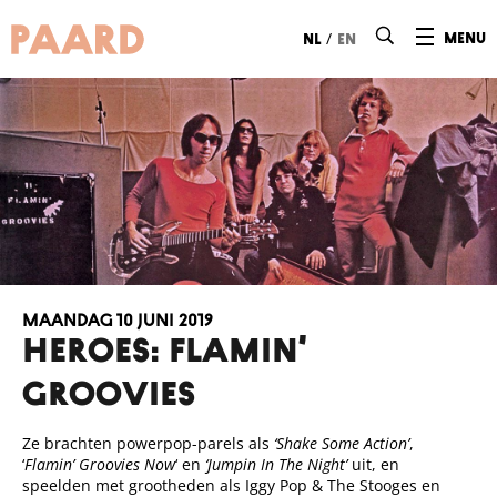
Ga naar hoofdinhoud
/
menu
nl
en
maandag 10 juni 2019
HEROES: FLAMIN’
GROOVIES
Ze brachten powerpop-parels als
‘Shake Some Action’
,
‘
Flamin’ Groovies Now
‘ en
‘Jumpin In The Night’
uit, en
speelden met grootheden als Iggy Pop & The Stooges en