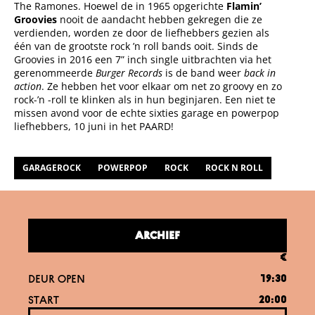
The Ramones. Hoewel de in 1965 opgerichte
Flamin’
Groovies
nooit de aandacht hebben gekregen die ze
verdienden, worden ze door de liefhebbers gezien als
één van de grootste rock ’n roll bands ooit. Sinds de
Groovies in 2016 een 7” inch single uitbrachten via het
gerenommeerde
Burger Records
is de band weer
back in
action
. Ze hebben het voor elkaar om net zo groovy en zo
rock-’n -roll te klinken als in hun beginjaren. Een niet te
missen avond voor de echte sixties garage en powerpop
liefhebbers, 10 juni in het PAARD!
GARAGEROCK
POWERPOP
ROCK
ROCK N ROLL
ARCHIEF
€
DEUR OPEN
19:30
START
20:00