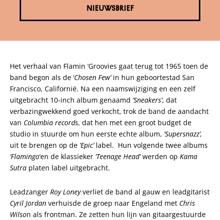
NIEUWSBRIEF
Het verhaal van Flamin ‘Groovies gaat terug tot 1965 toen de
band begon als de ‘
Chosen Few’
in hun geboortestad San
Francisco, Californië. Na een naamswijziging en een zelf
uitgebracht 10-inch album genaamd
‘Sneakers’
, dat
verbazingwekkend goed verkocht, trok de band de aandacht
van
Columbia records
, dat hen met een groot budget de
studio in stuurde om hun eerste echte album,
‘Supersnazz’,
uit te brengen op de
‘Epic’
label. Hun volgende twee albums
‘Flamingo
‘en de klassieker
‘Teenage Head’
werden op
Kama
Sutra
platen label uitgebracht.
Leadzanger
Roy Loney
verliet de band al gauw en leadgitarist
Cyril Jordan
verhuisde de groep naar Engeland met
Chris
Wilso
n als frontman. Ze zetten hun lijn van gitaargestuurde