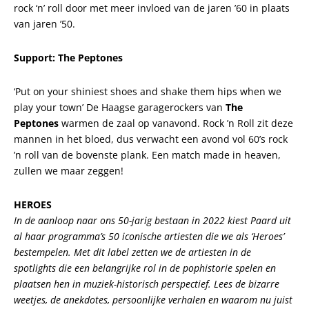
rock ‘n’ roll door met meer invloed van de jaren ’60 in plaats
van jaren ’50.
Support: The Peptones
‘Put on your shiniest shoes and shake them hips when we
play your town’ De Haagse garagerockers van
The
Peptones
warmen de zaal op vanavond. Rock ’n Roll zit deze
mannen in het bloed, dus verwacht een avond vol 60’s rock
’n roll van de bovenste plank. Een match made in heaven,
zullen we maar zeggen!
HEROES
In de aanloop naar ons 50-jarig bestaan in 2022 kiest Paard uit
al haar programma’s 50 iconische artiesten die we als ‘Heroes’
bestempelen. Met dit label zetten we de artiesten in de
spotlights die een belangrijke rol in de pophistorie spelen en
plaatsen hen in muziek-historisch perspectief. Lees de bizarre
weetjes, de anekdotes, persoonlijke verhalen en waarom nu juist