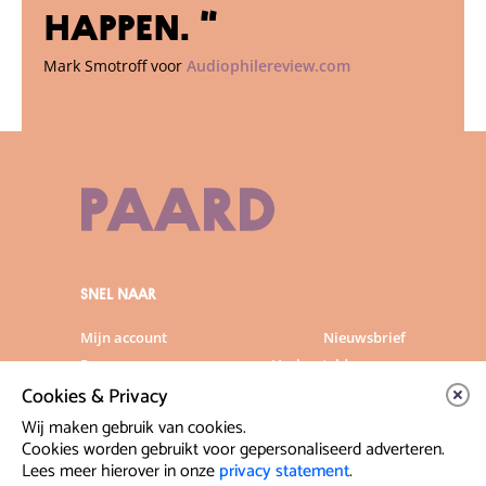
happen. “
Mark Smotroff voor
Audiophilereview.com
SNEL NAAR
Mijn account
Nieuwsbrief
Programma
Veelgestelde vragen
Cookies & Privacy
Partners & Sponsoren
Verhuur
Artiesten info
Vacatures
Wij maken gebruik van cookies.
Cookies worden gebruikt voor gepersonaliseerd adverteren.
Lees meer hierover in onze
privacy statement
.