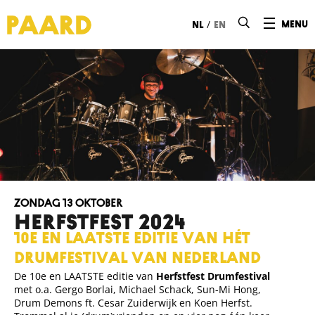
Ga naar hoofdinhoud
/
menu
nl
en
zondag 13 oktober
HERFSTFEST 2024
10e en laatste editie van hét
drumfestival van Nederland
De 10e en LAATSTE editie van
Herfstfest Drumfestival
met o.a. Gergo Borlai, Michael Schack, Sun-Mi Hong,
Drum Demons ft. Cesar Zuiderwijk en Koen Herfst.