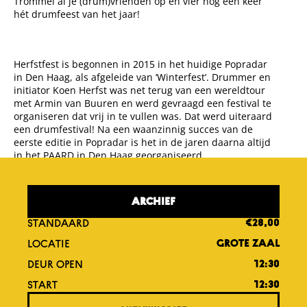
Trommel al je (drum)vrienden op en vier nog één keer
hét drumfeest van het jaar!
Herfstfest is begonnen in 2015 in het huidige Popradar
in Den Haag, als afgeleide van ‘Winterfest’. Drummer en
initiator Koen Herfst was net terug van een wereldtour
met Armin van Buuren en werd gevraagd een festival te
organiseren dat vrij in te vullen was. Dat werd uiteraard
een drumfestival! Na een waanzinnig succes van de
eerste editie in Popradar is het in de jaren daarna altijd
in het PAARD in Den Haag georganiseerd.
ARCHIEF
STANDAARD
€28,00
LOCATIE
GROTE ZAAL
DEUR OPEN
12:30
START
12:30