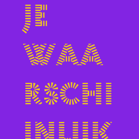
je
waa
rschi
jnlijk