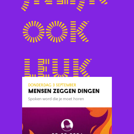
ook
leuk
donderdag 3 september
MENSEN ZEGGEN DINGEN
Spoken word die je moet horen