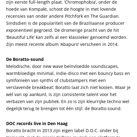
zijn eerste full-length plaat. ‘Chromophobia’, onder de
hoede van Kompakt, schoot de hoogte in met lovende
recensies van onder andere Pitchfork en The Guardian.
Sindsdien is de populariteit van de Braziliaanse producer
exponentieel gegroeid. De dromerige pracht van de hit
‘Beautiful Life’ kan zelfs al een klassieker genoemd worden.
Zijn meest recente album ‘Abapuro’ verscheen in 2014.
De Boratto-sound
Melodische, door new wave beïnvloedde soundscapes,
warmbloedige minimal, indie-disco met een bouncy bass en
symfonieën van synths of clubstampers met een
verslavende breakbeat: Boratto laat zich niet kooien. Waar je
wél van op aankunt, is zijn consistente talent voor het
verbazen van zijn publiek. En zo is zijn kleurrijke techno wel
degelijk terug te brengen tot één stijl: de Boratto-sound.
DOC records live in Den Haag
Boratto bracht in 2013 zijn eigen label D.O.C. onder bij