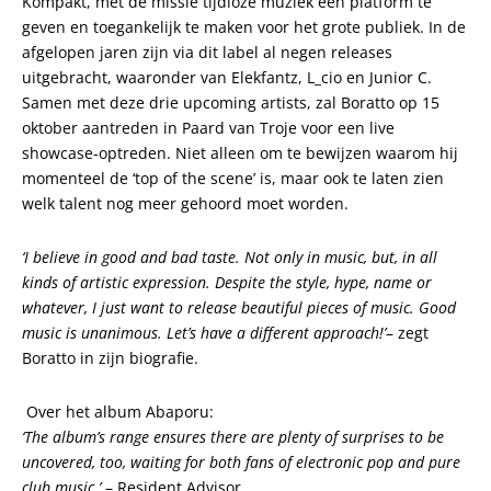
Kompakt, met de missie tijdloze muziek een platform te
geven en toegankelijk te maken voor het grote publiek. In de
afgelopen jaren zijn via dit label al negen releases
uitgebracht, waaronder van Elekfantz, L_cio en Junior C.
Samen met deze drie upcoming artists, zal Boratto op 15
oktober aantreden in Paard van Troje voor een live
showcase-optreden. Niet alleen om te bewijzen waarom hij
momenteel de ‘top of the scene’ is, maar ook te laten zien
welk talent nog meer gehoord moet worden.
‘I believe in good and bad taste. Not only in music, but, in all
kinds of artistic expression. Despite the style, hype, name or
whatever, I just want to release beautiful pieces of music. Good
music is unanimous. Let’s have a different approach!’
– zegt
Boratto in zijn biografie.
Over het album Abaporu:
‘The album’s range ensures there are plenty of surprises to be
uncovered, too, waiting for both fans of electronic pop and pure
club music.’
– Resident Advisor