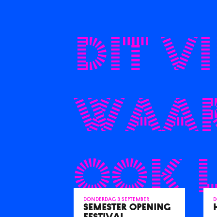
Dit vi
waar
ook 
donderdag 3 september
d
SEMESTER OPENING