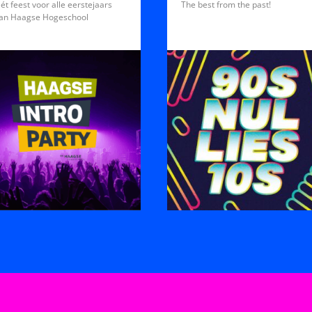
ét feest voor alle eerstejaars
The best from the past!
an Haagse Hogeschool