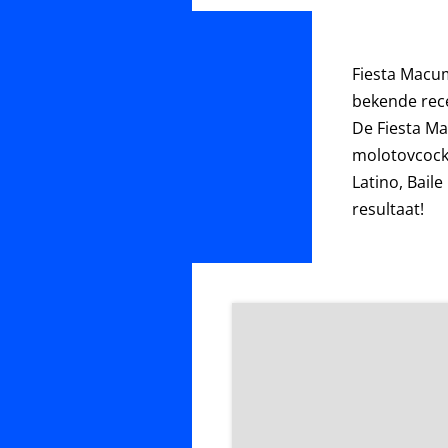
Fiesta
Ma
cu
bekende rece
De
Fiesta
Ma
molotovcockt
Latino, Bail
resultaat!