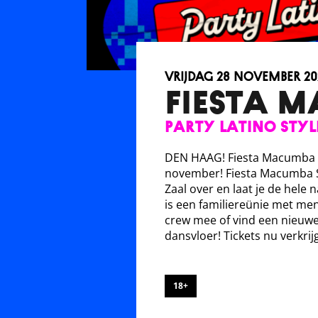
vrijdag 28 november 20
FIESTA 
Party Latino Styl
DEN HAAG!
Fiesta
Ma
cumba 
november!
Fiesta
Ma
cumba S
Zaal over en laat je de hele 
is een familiereünie met me
crew mee of vind een nieuwe
dansvloer! Tickets nu verkrij
18+