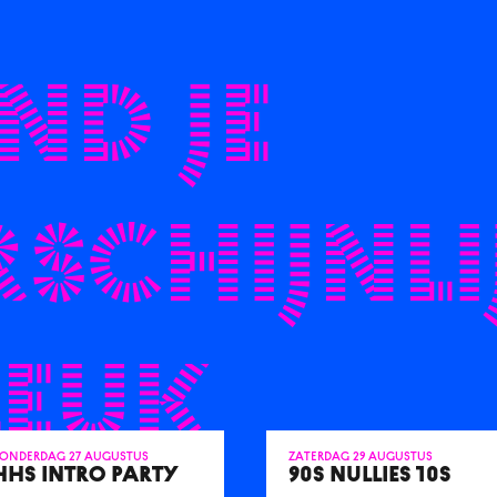
nd je
schijnli
leuk
onderdag 27 augustus
zaterdag 29 augustus
HHS INTRO PARTY
90S NULLIES 10S