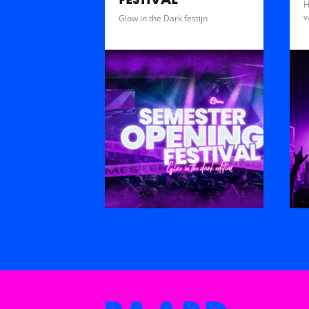
FESTIVAL
H
v
Glow in the Dark festijn