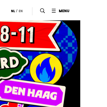
/
menu
nl
en