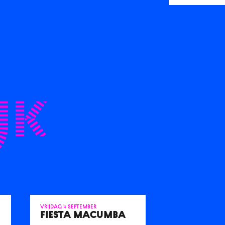
jk
vrijdag 4 september
FIESTA MACUMBA