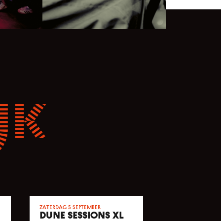
jk
zaterdag 5 september
DUNE SESSIONS XL