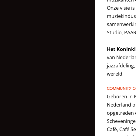
Onze visie i
muziekindust
samenwerkin
Studio, PAAR
Het Koninkl
van Nederlan
jazzafdeling
wereld.
COMMUNITY C
Geboren in N
Nederland om
opgetreden op
Scheveningen
Café, Café S