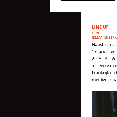
LINE-UP:
HOST
JERMAINE BER
Naast zijn s
19 jarige lee
2015). Als V
als een van 
Frankrijk en
met live muz