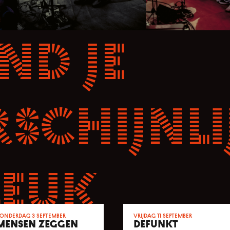
nd je
schijnli
leuk
onderdag 3 september
vrijdag 11 september
MENSEN ZEGGEN
DEFUNKT