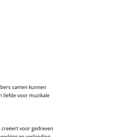
ebbers samen kunnen
liefde voor muzikale
m creëert voor gedreven
werking en verbinding.