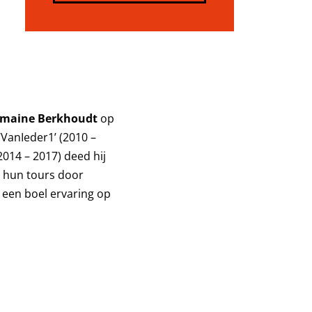
rmaine Berkhoudt
op
 ‘VanIeder1’ (2010 –
2014 – 2017) deed hij
s hun tours door
 een boel ervaring op