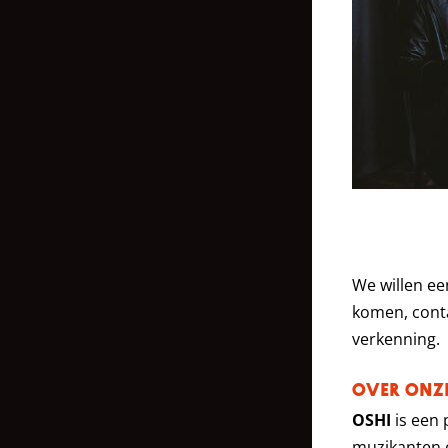
We willen e
komen, cont
verkenning.
OVER ONZE
OSHI
is een 
muzikanten e