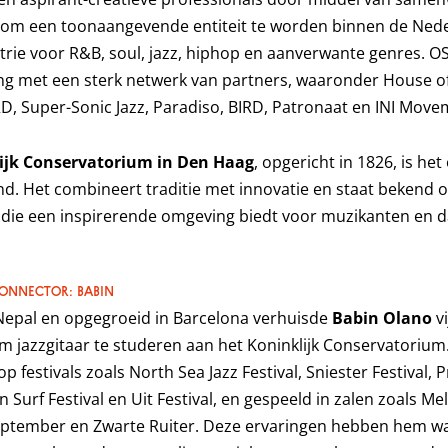
s om een toonaangevende entiteit te worden binnen de Ned
rie voor R&B, soul, jazz, hiphop en aanverwante genres. OSH
g met een sterk netwerk van partners, waaronder House o
D, Super-Sonic Jazz, Paradiso, BIRD, Patronaat en INI Move
ijk Conservatorium in Den Haag
, opgericht in 1826, is h
d. Het combineert traditie met innovatie en staat bekend 
, die een inspirerende omgeving biedt voor muzikanten en d
ONNECTOR: BABIN
epal en opgegroeid in Barcelona verhuisde
Babin Olano
vi
 jazzgitaar te studeren aan het Koninklijk Conservatorium. 
 festivals zoals North Sea Jazz Festival, Sniester Festival, 
 Surf Festival en Uit Festival, en gespeeld in zalen zoals M
eptember en Zwarte Ruiter. Deze ervaringen hebben hem wa