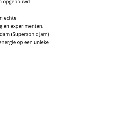
en opgebouwd.
 ​​echte
g en experimenten.
rdam (Supersonic Jam)
 energie op een unieke