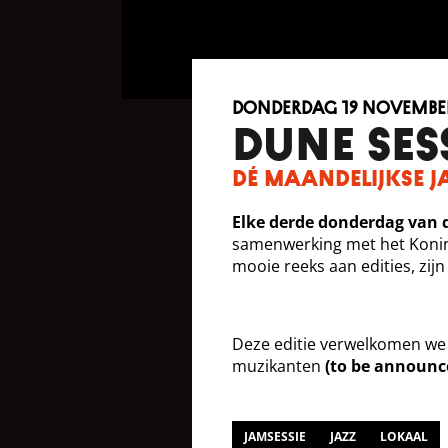
donderdag 19 november
DUNE SES
Dé maandelijkse j
Elke derde donderdag van
samenwerking met het Konin
mooie reeks aan edities, zij
Deze editie verwelkomen w
muzikanten
(to be announc
JAMSESSIE
JAZZ
LOKAAL