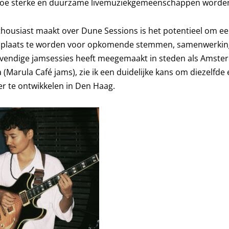
hoe sterke en duurzame livemuziekgemeenschappen word
ousiast maakt over Dune Sessions is het potentieel om een
plaats te worden voor opkomende stemmen, samenwerkin
evendige jamsessies heeft meegemaakt in steden als Amste
 (Marula Café jams), zie ik een duidelijke kans om diezelfde
r te ontwikkelen in Den Haag.