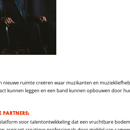
en nieuwe ruimte creëren waar muzikanten en muziekliefh
act kunnen leggen en een band kunnen opbouwen door hun 
 PARTNERS;
platform voor talentontwikkeling dat een vruchtbare bode
n aspirant-creatieve professionals door middel van samen