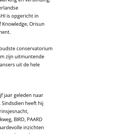
erlandse
I is opgericht in
f Knowledge, Orisun
ment.
et oudste conservatorium
om zijn uitmuntende
ansers uit de hele
jf jaar geleden naar
Sindsdien heeft hij
Prinsjesnacht,
elkweg, BIRD, PAARD
ardevolle inzichten