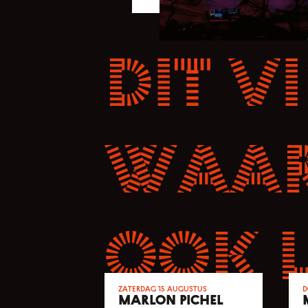
Dit vi
waar
ook 
zaterdag 15 augustus
d
MARLON PICHEL