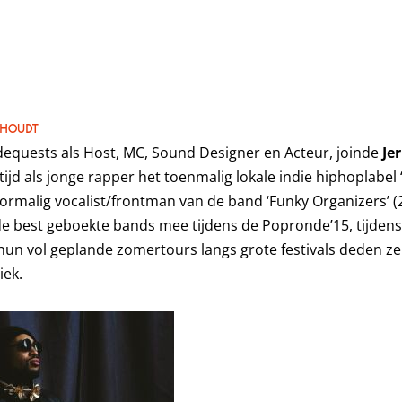
KHOUDT
idequests als Host, MC, Sound Designer en Acteur, joinde
Je
ftijd als jonge rapper het toenmalig lokale indie hiphoplabel
oormalig vocalist/frontman van de band ‘Funky Organizers’ (
de best geboekte bands mee tijdens de Popronde’15, tijden
 hun vol geplande zomertours langs grote festivals deden ze
iek.