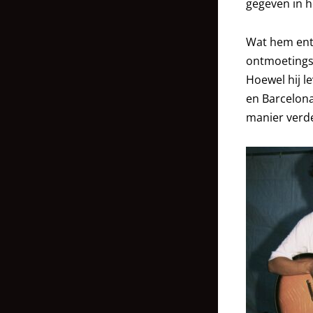
gegeven in 
Wat hem enth
ontmoetings
Hoewel hij l
en Barcelona
manier verde