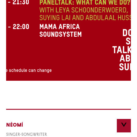
néomí
singer-songwriter