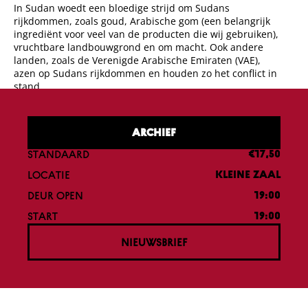
In
Sudan
woedt een bloedige strijd om
Sudan
s
rijkdommen, zoals goud, Arabische gom (een belangrijk
ingrediënt voor veel van de producten die wij gebruiken),
vruchtbare landbouwgrond en om macht. Ook andere
landen, zoals de Verenigde Arabische Emiraten (VAE),
azen op
Sudan
s rijkdommen en houden zo het conflict in
stand.
ARCHIEF
STANDAARD
€17,50
LOCATIE
KLEINE ZAAL
DEUR OPEN
19:00
START
19:00
NIEUWSBRIEF