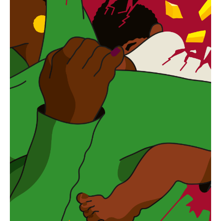
diaspora
“, zegt Schoonderwoerd.