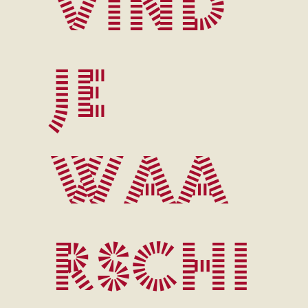
vind
je
waa
rschi