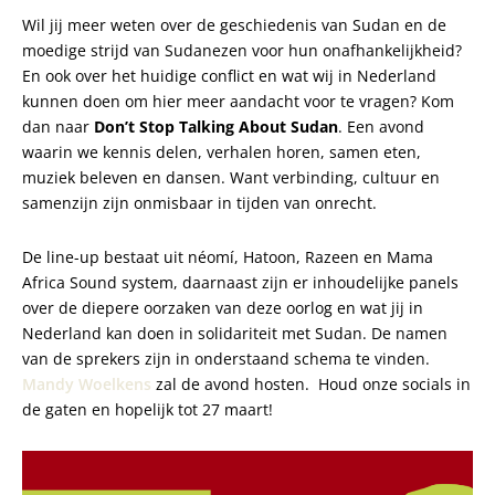
Wil jij meer weten over de geschiedenis van
Sudan
en de
moedige strijd van
Sudan
ezen voor hun onafhankelijkheid?
En ook over het huidige conflict en wat wij in Nederland
kunnen doen om hier meer aandacht voor te vragen? Kom
dan naar
Don’t Stop Talking About
Sudan
. Een avond
waarin we kennis delen, verhalen horen, samen eten,
muziek beleven en dansen. Want verbinding, cultuur en
samenzijn zijn onmisbaar in tijden van onrecht.
De line-up bestaat uit néomí, Hatoon, Razeen en Mama
Africa Sound system, daarnaast zijn er inhoudelijke panels
over de diepere oorzaken van deze oorlog en wat jij in
Nederland kan doen in solidariteit met
Sudan
. De namen
van de sprekers zijn in onderstaand schema te vinden.
Mandy Woelkens
zal de avond hosten. Houd onze socials in
de gaten en hopelijk tot 27 maart!