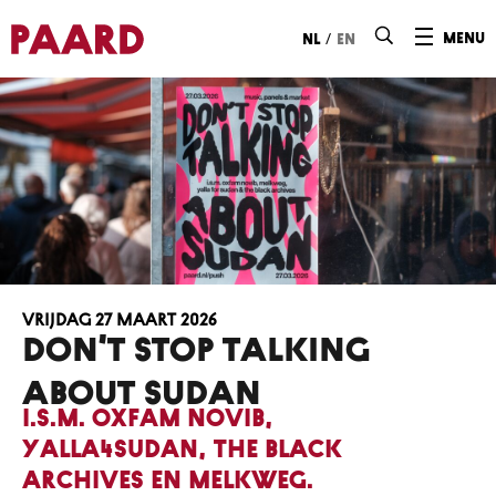
Ga naar hoofdinhoud
/
menu
nl
en
vrijdag 27 maart 2026
DON’T STOP TALKING
ABOUT SUDAN
i.s.m. Oxfam Novib,
Yalla4Sudan, The Black
Archives en Melkweg.