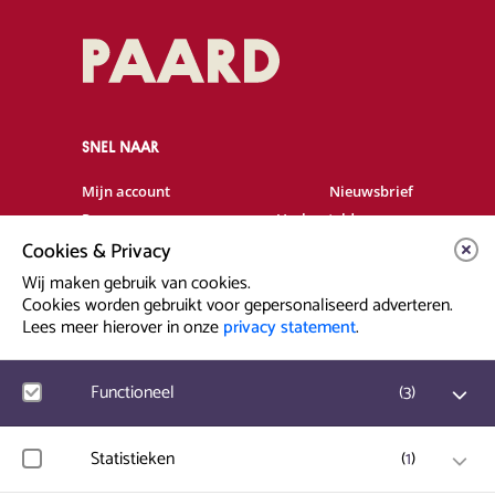
SNEL NAAR
Mijn account
Nieuwsbrief
Programma
Veelgestelde vragen
Cookies & Privacy
Partners & Sponsoren
Verhuur
Artiesten info
Vacatures
Wij maken gebruik van cookies.
Cookies worden gebruikt voor gepersonaliseerd adverteren.
Lees meer hierover in onze
privacy statement
.
Contact & Route
Prinsegracht 12
Functioneel
(
3
)
2512 GA Den Haag
Google Analytics
Statistieken
(
1
)
info@paard.nl
Bezoekersstatistieken, websitebezoek en gebruik wordt
070 750 34 34