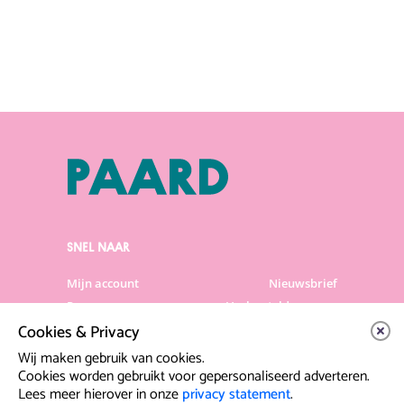
SNEL NAAR
Mijn account
Nieuwsbrief
Programma
Veelgestelde vragen
Cookies & Privacy
Partners & Sponsoren
Verhuur
Artiesten info
Vacatures
Wij maken gebruik van cookies.
Cookies worden gebruikt voor gepersonaliseerd adverteren.
Lees meer hierover in onze
privacy statement
.