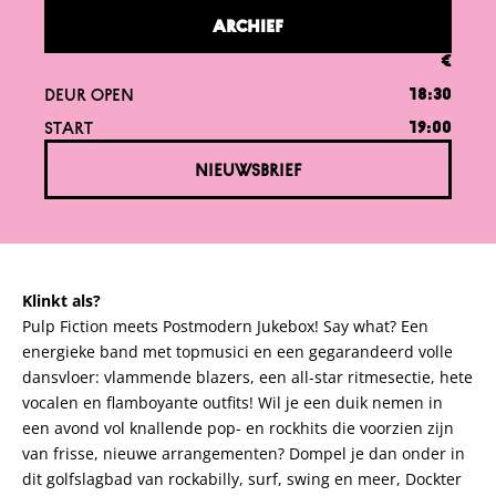
ARCHIEF
€
DEUR OPEN
18:30
START
19:00
NIEUWSBRIEF
Klinkt als?
Pulp Fiction meets Postmodern Jukebox! Say what? Een
energieke band met topmusici en een gegarandeerd volle
dansvloer: vlammende blazers, een all-star ritmesectie, hete
vocalen en flamboyante outfits! Wil je een duik nemen in
een avond vol knallende pop- en rockhits die voorzien zijn
van frisse, nieuwe arrangementen? Dompel je dan onder in
dit golfslagbad van rockabilly, surf, swing en meer, Dockter