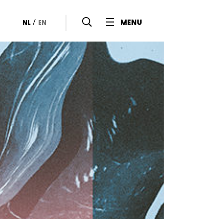
/
menu
nl
en