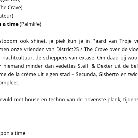
The Crave)
teur)
n a time
(Palmlife)
stboom ook shinet, je piek kun je in Paard van Troje 
en onze vrienden van District25 / The Crave over de vloe
 nachtcultuur, de scheppers van extase. Om daad bij woo
 niemand minder dan vedettes Steffi & Dexter uit de be
me de la crème uit eigen stad – Secunda, Gisberto en twi
compleet.
vuld met house en techno van de bovenste plank, tijdens 
upon a time