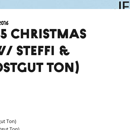
016
25 CHRISTMAS
/ STEFFI &
OSTGUT TON)
gut Ton)
tgut Ton)