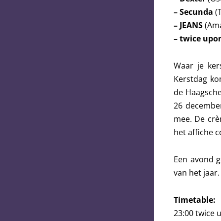
– Secunda
(
– JEANS
(Ama
– twice upo
Waar je ker
Kerstdag kom
de Haagsche
26 december
mee. De crè
het affiche 
Een avond ge
van het jaar.
Timetable:
23:00 twice 