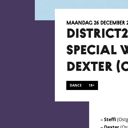
maandag 26 december 2
DISTRICT
SPECIAL W
DEXTER (
DANCE
18+
– Steffi
(Ost
– Dexter
(Os