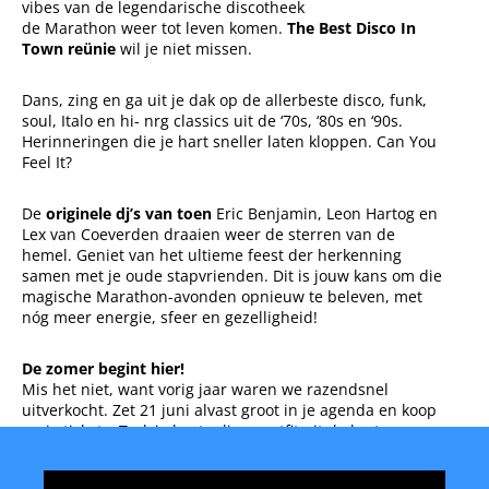
vibes van de legendarische discotheek
de
Marathon
weer tot leven komen.
The Best Disco In
Town reünie
wil je niet missen.
Dans, zing en ga uit je dak op de allerbeste disco, funk,
soul, Italo en hi- nrg classics uit de ‘70s, ‘80s en ‘90s.
Herinneringen die je hart sneller laten kloppen. Can You
Feel It?
De
originele dj’s van toen
Eric Benjamin, Leon Hartog en
Lex van Coeverden draaien weer de sterren van de
hemel. Geniet van het ultieme feest der herkenning
samen met je oude stapvrienden. Dit is jouw kans om die
magische
Marathon
-avonden opnieuw te beleven, met
nóg meer energie, sfeer en gezelligheid!
De zomer begint hier!
Mis het niet, want vorig jaar waren we razendsnel
uitverkocht. Zet 21 juni alvast groot in je agenda en koop
nu je tickets. Trek je beste disco-outfit uit de kast en
bereid je voor op weer een onvergetelijke avond.