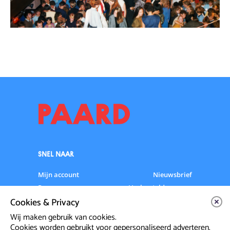
SNEL NAAR
Mijn account
Nieuwsbrief
Programma
Veelgestelde vragen
Cookies & Privacy
Partners & Sponsoren
Verhuur
Artiesten info
Vacatures
Wij maken gebruik van cookies.
Cookies worden gebruikt voor gepersonaliseerd adverteren.