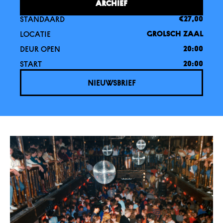
ARCHIEF
STANDAARD
€27,00
LOCATIE
GROLSCH ZAAL
DEUR OPEN
20:00
START
20:00
NIEUWSBRIEF