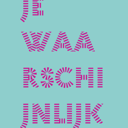
je
waa
rschi
jnlijk