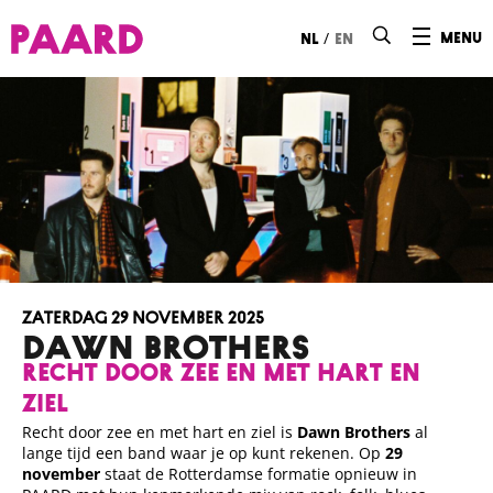
Ga naar hoofdinhoud
/
menu
nl
en
zaterdag 29 november 2025
DAWN BROTHERS
Recht door zee en met hart en
ziel
Recht door zee en met hart en ziel is
Dawn Brothers
al
lange tijd een band waar je op kunt rekenen. Op
29
november
staat de Rotterdamse formatie opnieuw in