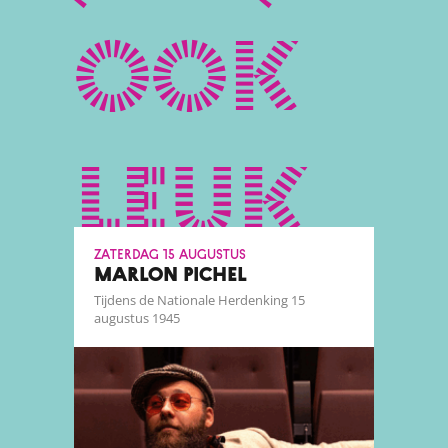
ook
leuk
zaterdag 15 augustus
MARLON PICHEL
Tijdens de Nationale Herdenking 15
augustus 1945