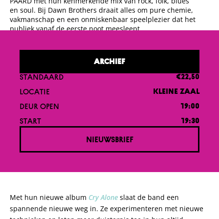
PAARD met hun kenmerkende mix van rock, folk, blues
en soul. Bij Dawn Brothers draait alles om pure chemie,
vakmanschap en een onmiskenbaar speelplezier dat het
publiek vanaf de eerste noot meesleept.
ARCHIEF
STANDAARD
€22,50
LOCATIE
KLEINE ZAAL
DEUR OPEN
19:00
START
19:30
NIEUWSBRIEF
Met hun nieuwe album
Cry Alone
slaat de band een
spannende nieuwe weg in. Ze experimenteren met nieuwe