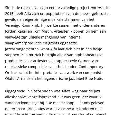
Sinds de release van zijn eerste volledige project
Nocturne
in
2015 heeft Alfa zich ontpopt tot een van de meest gefocuste,
gewilde en eigenzinnige muzikale stemmen van het
Verenigd Koninkrijk. Hij werkte samen met onder anderen
Jordan Rakei en Tom Misch. Artiesten kloppen bij hem aan
vanwege zijn unieke mengeling van intieme
slaapkamerproductie en groots opgezette
jazzarrangementen, want Alfa laat zich niet in één hokje
stoppen. Zijn muziek bestrijkt alles: van hiphopbeats tot
producties voor artiesten als rapper Loyle Carner, van
neoklassieke composities voor het London Contemporary
Orchestra tot herinterpretaties van werk van componist
Ólafur Arnalds en het legendarische jazzlabel Blue Note.
Opgegroeid in Oost-Londen was Alfa’s weg naar de jazz
allesbehalve vanzelfsprekend. “Er was geen jazz waar ik
vandaan kom,” zegt hij. “De maatschappij liet ons geloven
dat er maar drie opties waren voor zwarte kinderen met
dezelfde achtergrond als ik: muzikant, sporter of crimineel