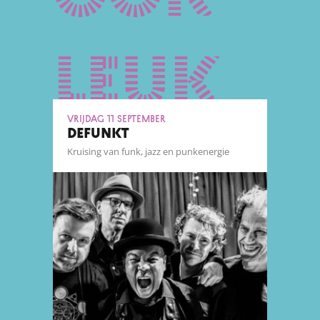
leuk
vrijdag 11 september
DEFUNKT
Kruising van funk, jazz en punkenergie