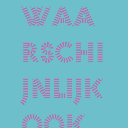
waa
rschi
jnlijk
ook