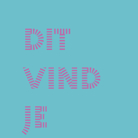
Dit
vind
je