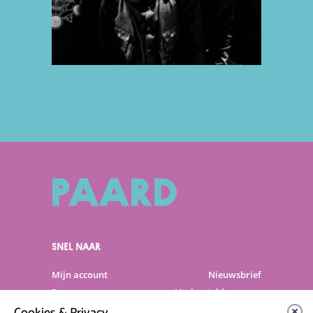
SNEL NAAR
Mijn account
Nieuwsbrief
Programma
Veelgestelde vragen
Partners & Sponsoren
Verhuur