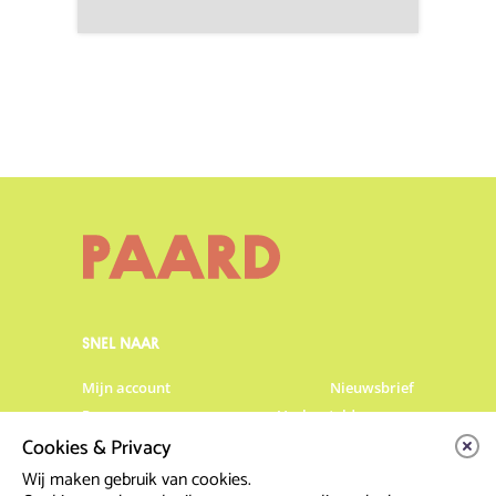
SNEL NAAR
Mijn account
Nieuwsbrief
Programma
Veelgestelde vragen
Cookies & Privacy
Partners & Sponsoren
Verhuur
Artiesten info
Vacatures
Wij maken gebruik van cookies.