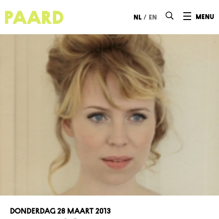
Ga naar hoofdinhoud
/
menu
nl
en
donderdag 28 maart 2013