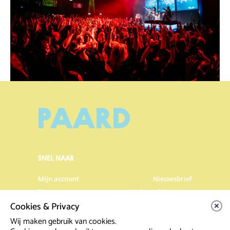
SNEL NAAR
Mijn account
Nieuwsbrief
Programma
Veelgestelde vragen
Cookies & Privacy
Partners & Sponsoren
Verhuur
Artiesten info
Vacatures
Wij maken gebruik van cookies.