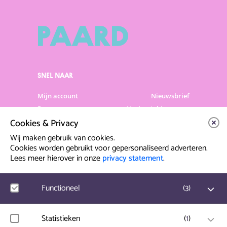
SNEL NAAR
Mijn account
Nieuwsbrief
Programma
Veelgestelde vragen
Cookies & Privacy
Partners & Sponsoren
Verhuur
Artiesten info
Vacatures
Wij maken gebruik van cookies.
Cookies worden gebruikt voor gepersonaliseerd adverteren.
Lees meer hierover in onze
privacy statement
.
Contact & Route
Prinsegracht 12
Functioneel
(
3
)
2512 GA Den Haag
Google Analytics
Statistieken
(
1
)
info@paard.nl