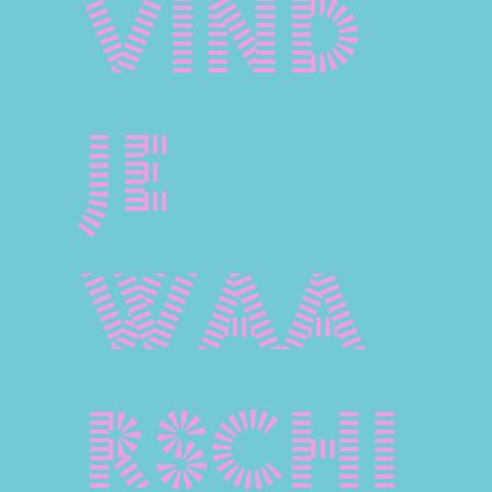
vind
je
waa
rschi