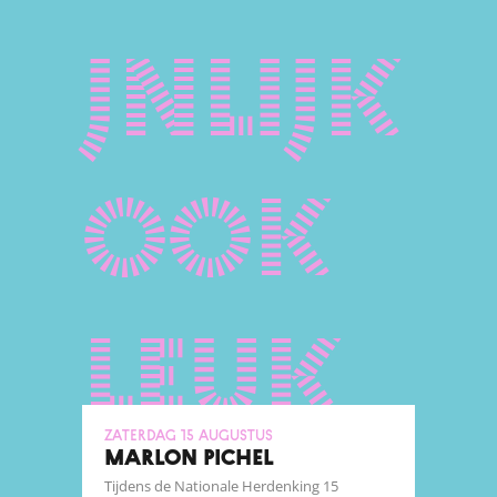
jnlijk
ook
leuk
zaterdag 15 augustus
MARLON PICHEL
Tijdens de Nationale Herdenking 15