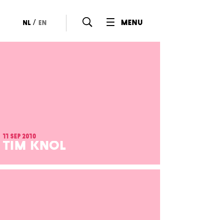
/
menu
nl
en
11 sep 2010
TIM KNOL