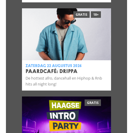
GRATIS
18+
zaterdag 22 augustus 2026
Paardcafé: DRIPPA
De hottest afro, dancehall en Hiphop & Rnb
hits all night long!
GRATIS