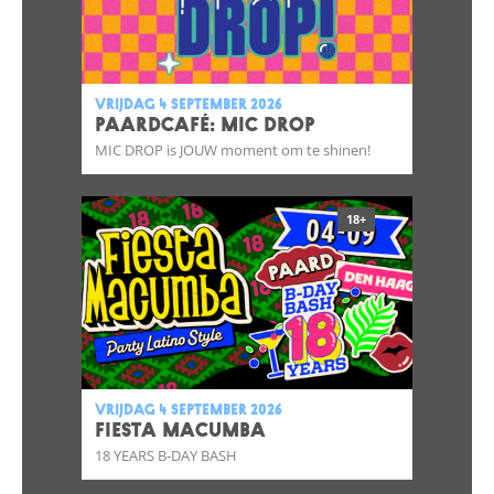
vrijdag 4 september 2026
Paardcafé: Mic Drop
MIC DROP is JOUW moment om te shinen!
18+
vrijdag 4 september 2026
FIESTA MACUMBA
18 YEARS B-DAY BASH