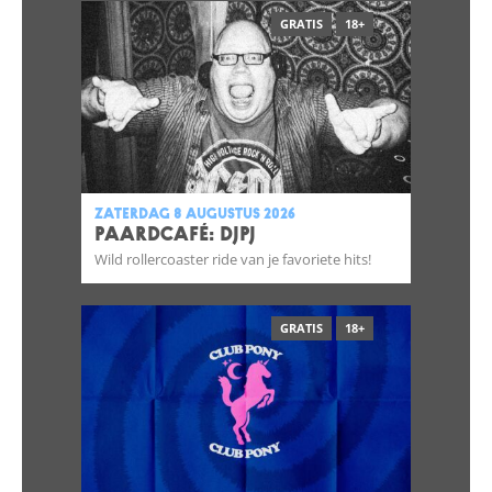
GRATIS
18+
zaterdag 8 augustus 2026
Paardcafé: DJPJ
Wild rollercoaster ride van je favoriete hits!
GRATIS
18+