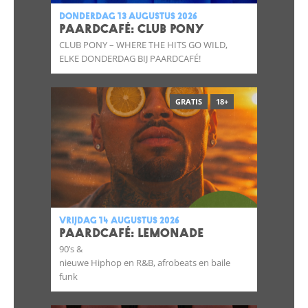
donderdag 13 augustus 2026
Paardcafé: CLUB PONY
CLUB PONY – WHERE THE HITS GO WILD,
ELKE DONDERDAG BIJ PAARDCAFÉ!
GRATIS
18+
vrijdag 14 augustus 2026
Paardcafé: Lemonade
90’s &
nieuwe Hiphop en R&B, afrobeats en baile
funk