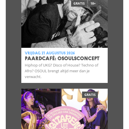
GRATIS
18+
vrijdag 21 augustus 2026
Paardcafé: OSOULSCONCEPT
Hiphop of UKG? Disco of House? Techno of
Afro? OSOUL brengt altijd meer dan je
verwacht.
GRATIS