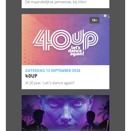
Dé maandelijkse jamsessie, bij Hito!
18+
zaterdag 12 september 2026
40UP
Al 20 jaar, 'Let's dance again!'