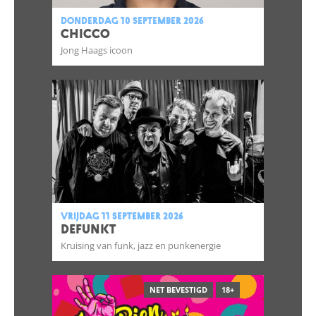
donderdag 10 september 2026
CHICCO
Jong Haags icoon
vrijdag 11 september 2026
DEFUNKT
Kruising van funk, jazz en punkenergie
NET BEVESTIGD
18+