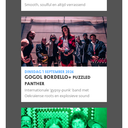
Smooth, soulful en altijd verrassend
dinsdag 1 september 2026
GOGOL BORDELLO
+ Puzzled
Panther
Internationale 'gypsy-punk' band met
Oekraïense roots en explosieve sound