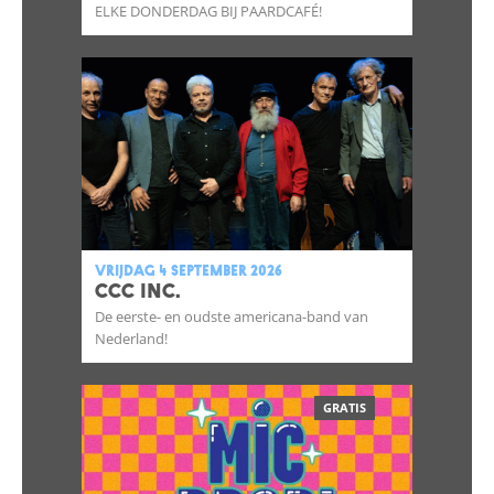
ELKE DONDERDAG BIJ PAARDCAFÉ!
vrijdag 4 september 2026
CCC INC.
De eerste- en oudste americana-band van
Nederland!
GRATIS