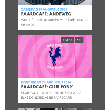
zaterdag 15 augustus 2026
Paardcafé: Andeweg
Van Daft Punk tot Doechii, van Charlie xcx, tot
Céline Dion
GRATIS
18+
donderdag 20 augustus 2026
Paardcafé: CLUB PONY
CLUB PONY – WHERE THE HITS GO WILD,
ELKE DONDERDAG BIJ PAARDCAFÉ!