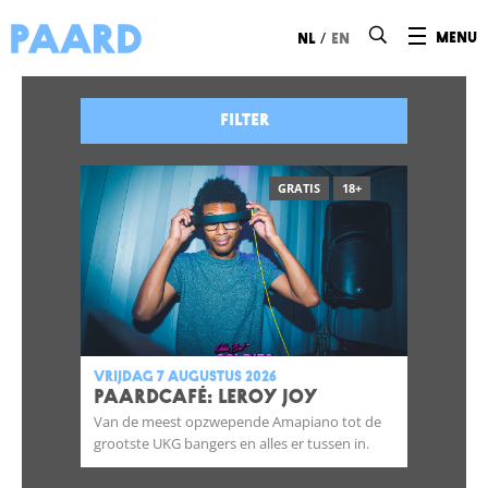
Ga naar hoofdinhoud
/
menu
nl
en
Filter
GRATIS
18+
vrijdag 7 augustus 2026
Paardcafé: Leroy Joy
Van de meest opzwepende Amapiano tot de
grootste UKG bangers en alles er tussen in.