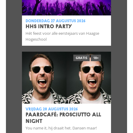
donderdag 27 augustus 2026
HHS INTRO PARTY
Hét feest voor alle eerstejaars van Haagse
Hogeschool
GRATIS
18+
vrijdag 28 augustus 2026
Paardcafé: Prosciutto All
Night
You name it, hij draait het. Dansen maar!